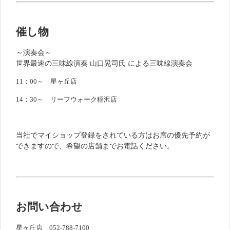
催し
物
～演奏会～
世界最速の三味線演奏 山口晃司氏 による三味線演奏会
11：00
～ 星ヶ丘店
14：3
0～ リーフウォーク稲沢店
当社でマイショップ登録をされている方はお席の優先予約が
できますので、希望の店舗までお電話ください。
お問い合わせ
星ヶ丘店 052-788-7100